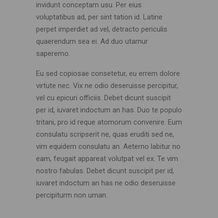
invidunt conceptam usu. Per eius
voluptatibus ad, per sint tation id. Latine
perpet imperdiet ad vel, detracto periculis
quaerendum sea ei. Ad duo utamur
saperemo.
Eu sed copiosae consetetur, eu errem dolore
virtute nec. Vix ne odio deseruisse percipitur,
vel cu epicuri officiis. Debet dicunt suscipit
per id, iuvaret indoctum an has. Duo te populo
tritani, pro id reque atomorum convenire. Eum
consulatu scripserit ne, quas eruditi sed ne,
vim equidem consulatu an. Aeterno labitur no
eam, feugait appareat volutpat vel ex. Te vim
nostro fabulas. Debet dicunt suscipit per id,
iuvaret indoctum an has ne odio deseruisse
percipiturm non uman.