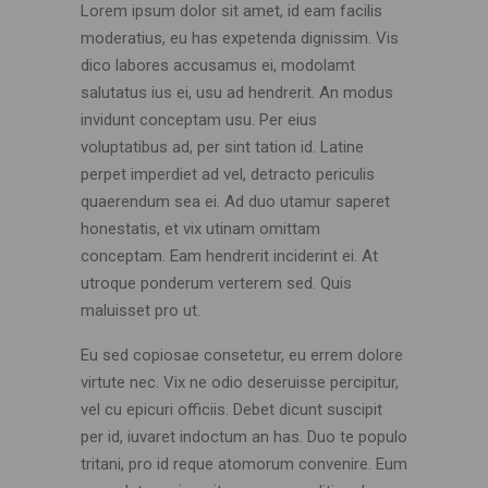
Lorem ipsum dolor sit amet, id eam facilis
moderatius, eu has expetenda dignissim. Vis
dico labores accusamus ei, modolamt
salutatus ius ei, usu ad hendrerit. An modus
invidunt conceptam usu. Per eius
voluptatibus ad, per sint tation id. Latine
perpet imperdiet ad vel, detracto periculis
quaerendum sea ei. Ad duo utamur saperet
honestatis, et vix utinam omittam
conceptam. Eam hendrerit inciderint ei. At
utroque ponderum verterem sed. Quis
maluisset pro ut.
Eu sed copiosae consetetur, eu errem dolore
virtute nec. Vix ne odio deseruisse percipitur,
vel cu epicuri officiis. Debet dicunt suscipit
per id, iuvaret indoctum an has. Duo te populo
tritani, pro id reque atomorum convenire. Eum