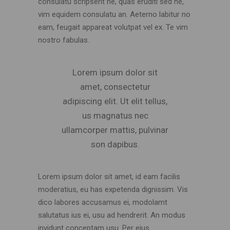
consulatu scripserit ne, quas eruditi sed ne,
vim equidem consulatu an. Aeterno labitur no
eam, feugait appareat volutpat vel ex. Te vim
nostro fabulas.
Lorem ipsum dolor sit
amet, consectetur
adipiscing elit. Ut elit tellus,
us magnatus nec
ullamcorper mattis, pulvinar
son dapibus.
Lorem ipsum dolor sit amet, id eam facilis
moderatius, eu has expetenda dignissim. Vis
dico labores accusamus ei, modolamt
salutatus ius ei, usu ad hendrerit. An modus
invidunt conceptam usu. Per eius