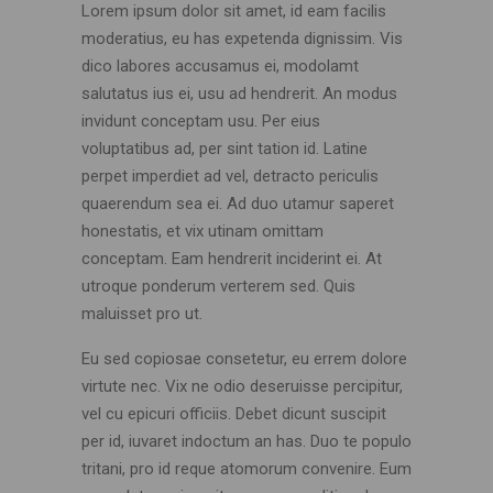
Lorem ipsum dolor sit amet, id eam facilis
moderatius, eu has expetenda dignissim. Vis
dico labores accusamus ei, modolamt
salutatus ius ei, usu ad hendrerit. An modus
invidunt conceptam usu. Per eius
voluptatibus ad, per sint tation id. Latine
perpet imperdiet ad vel, detracto periculis
quaerendum sea ei. Ad duo utamur saperet
honestatis, et vix utinam omittam
conceptam. Eam hendrerit inciderint ei. At
utroque ponderum verterem sed. Quis
maluisset pro ut.
Eu sed copiosae consetetur, eu errem dolore
virtute nec. Vix ne odio deseruisse percipitur,
vel cu epicuri officiis. Debet dicunt suscipit
per id, iuvaret indoctum an has. Duo te populo
tritani, pro id reque atomorum convenire. Eum