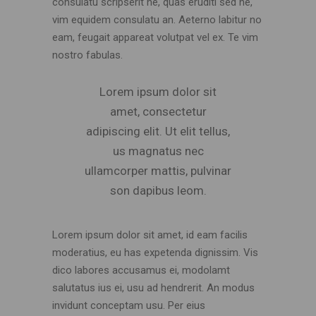
consulatu scripserit ne, quas eruditi sed ne,
vim equidem consulatu an. Aeterno labitur no
eam, feugait appareat volutpat vel ex. Te vim
nostro fabulas.
Lorem ipsum dolor sit
amet, consectetur
adipiscing elit. Ut elit tellus,
us magnatus nec
ullamcorper mattis, pulvinar
son dapibus leom.
Lorem ipsum dolor sit amet, id eam facilis
moderatius, eu has expetenda dignissim. Vis
dico labores accusamus ei, modolamt
salutatus ius ei, usu ad hendrerit. An modus
invidunt conceptam usu. Per eius