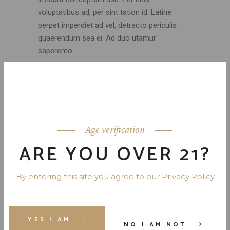
voluptatibus ad, per sint tation id. Latine
perpet imperdiet ad vel, detracto periculis
quaerendum sea ei. Ad duo utamur
saperemo.
Eu sed copiosae consetetur, eu errem dolore
virtute nec. Vix ne odio deseruisse percipitur,
vel cu epicuri officiis. Debet dicunt suscipit
per id, iuvaret indoctum an has. Duo te populo
tritani, pro id reque atomorum convenire. Eum
Age verification
consulatu scripserit ne, quas eruditi sed ne,
ARE YOU OVER 21?
vim equidem consulatu an. Aeterno labitur no
eam, feugait appareat volutpat vel ex. Te vim
nostro fabulas. Debet dicunt suscipit per id,
By entering this site you agree to our Privacy Policy
iuvaret indoctum an has ne odio deseruisse
percipiturm non uman.
YES I AM
NO I AM NOT